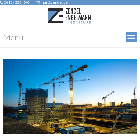
0611 / 33543-0
mail@zendel.de
Menü
Start
Leistungsspektrum
Team
Projekte